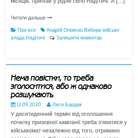
місяців, приїхав у рідне село Надітичі. А […]
Читати дальше
Про все
Андрій Оприско
Вибори
військо
влада
Надітичі
Залишити коментар
Нема повістки, то треба
зголоситися, або ж однаково
розшукають
12.09.2020
Леся Бардак
У десятиденний термін від оголошення
початку призовної кампанії треба з’явитися у
військкомат незалежно від того, отримано