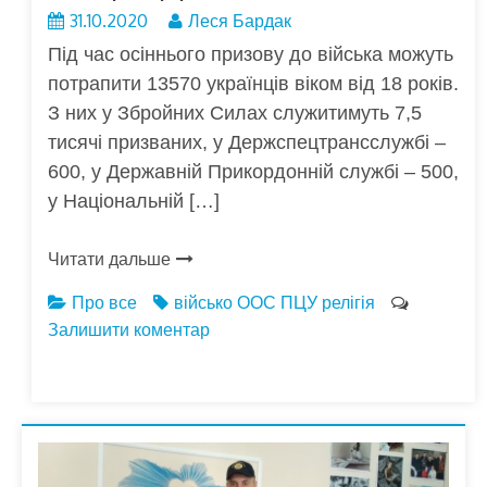
31.10.2020
Леся Бардак
Під час осіннього призову до війська можуть
потрапити 13570 українців віком від 18 років.
З них у Збройних Силах служитимуть 7,5
тисячі призваних, у Держспецтрансслужбі –
600, у Державній Прикордонній службі – 500,
у Національній […]
Читати дальше
Про все
військо
ООС
ПЦУ
релігія
Залишити коментар