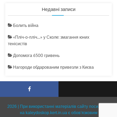
Недавні записи
Болить війна
«Пліч-о-пліч…» у Сколе: змагання юних
тенісистів
Допомога 6500 гривень
Нагороди обдарованим привезли з Києва
2026 | При використанні матеріалів сайту посилання
на kaleydoskop.kert.in.ua є обов'язковим