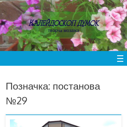
Пропустити
контент
Калейдоскоп думок
творча мозаїка
Позначка:
постанова
№29