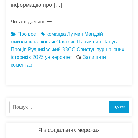
інформацію про […]
Читати дальше
Про все
команда
Лутчин
Мандзій
миколаївські копачі
Олексин
Панчишин
Папуга
Проців
Рудниківський ЗЗСО
Свистун
турнір юних
істориків 2025
університет
Залишити
коментар
Пошук:
Я в соціальних мережах