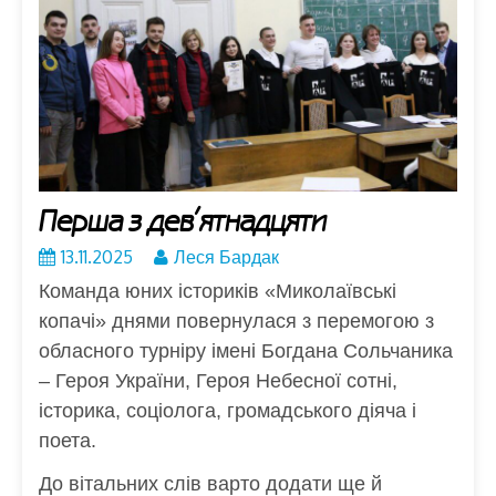
Перша з дев’ятнадцяти
13.11.2025
Леся Бардак
Команда юних істориків «Миколаївські
копачі» днями повернулася з перемогою з
обласного турніру імені Богдана Сольчаника
– Героя України, Героя Небесної сотні,
історика, соціолога, громадського діяча і
поета.
До вітальних слів варто додати ще й