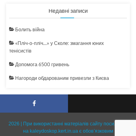
Недавні записи
Болить війна
«Пліч-о-пліч…» у Сколе: змагання юних
тенісистів
Допомога 6500 гривень
Нагороди обдарованим привезли з Києва
2026 | При використанні матеріалів сайту посилання
на kaleydoskop.kert.in.ua є обов'язковим