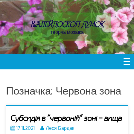
Пропустити
контент
Калейдоскоп думок
творча мозаїка
Позначка:
Червона зона
Субсидія в “червоній” зоні – вища
17.11.2021
Леся Бардак