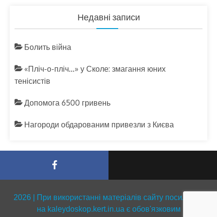
Недавні записи
Болить війна
«Пліч-о-пліч…» у Сколе: змагання юних
тенісистів
Допомога 6500 гривень
Нагороди обдарованим привезли з Києва
2026 | При використанні матеріалів сайту посилання
на kaleydoskop.kert.in.ua є обов'язковим