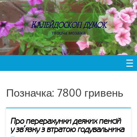
Пропустити
контент
Калейдоскоп думок
творча мозаїка
Позначка:
7800 гривень
Про перерахунки деяких пенсій
у зв’язку з втратою годувальника