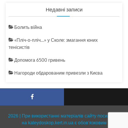
Недавні записи
Болить війна
«Пліч-о-пліч…» у Сколе: змагання юних
тенісистів
Допомога 6500 гривень
Нагороди обдарованим привезли з Києва
2026 | При використанні матеріалів сайту посилання
на kaleydoskop.kert.in.ua є обов'язковим