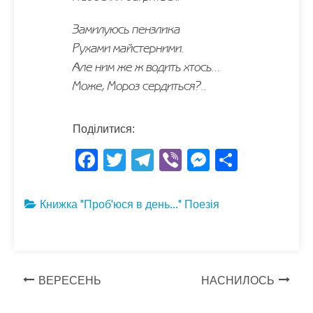
Замилуюсь пензлика
Рухами майстерними.
Але ним же ж водить хтось…
Може, Мороз сердиться?..
Поділитися:
F
T
T
Vi
M
S
ac
w
el
b
es
h
e
itt
e
er
se
ar
Книжка "Проб'юся в день..."
Поезія
b
er
gr
n
e
o
a
g
o
m
er
Навігація
ВЕРЕСЕНЬ
НАСНИЛОСЬ
k