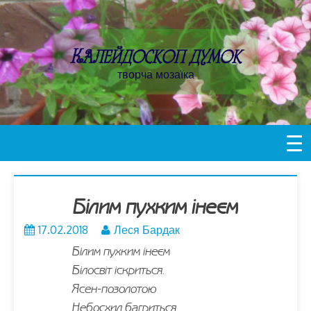
Пропустити
контент
Калейдоскоп думок
творча мозаїка
Білим пухким інеєм
17.02.2018
Леся Бардак
Білим пухким інеєм
Білосвіт іскриться.
Ясен-позолотою
Небосхил багриться.