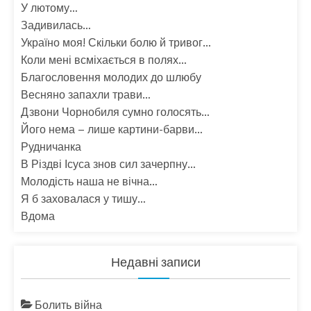
У лютому…
Задивилась…
Україно моя! Скільки болю й тривог…
Коли мені всміхається в полях…
Благословення молодих до шлюбу
Весняно запахли трави…
Дзвони Чорнобиля сумно голосять…
Його нема – лише картини-барви…
Рудничанка
В Різдві Ісуса знов сил зачерпну…
Молодість наша не вічна…
Я б заховалася у тишу…
Вдома
Недавні записи
Болить війна