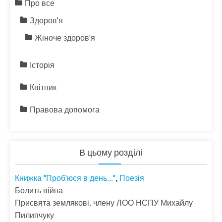
Про все
Здоров'я
Жіноче здоров'я
Історія
Квітник
Правова допомога
В цьому розділі
Книжка "Проб'юся в день..."
Поезія
,
Болить війна
Присвята землякові, члену ЛОО НСПУ Михайлу
Пилипчуку