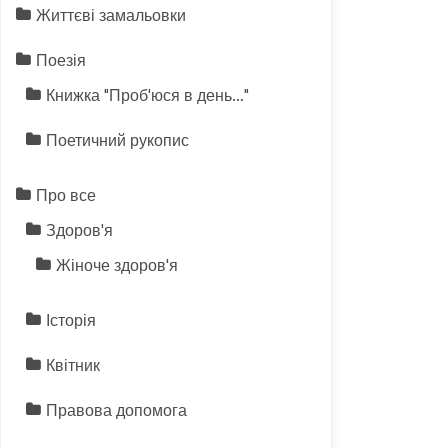
Життєві замальовки
Поезія
Книжка "Проб'юся в день…"
Поетичний рукопис
Про все
Здоров'я
Жіноче здоров'я
Історія
Квітник
Правова допомога