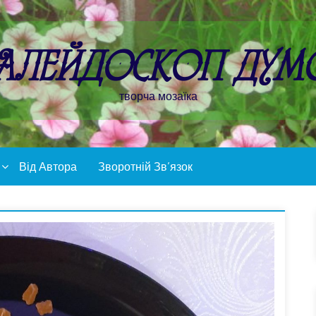
алейдоскоп дум
творча мозаїка
Від Автора
Зворотній Зв’язок