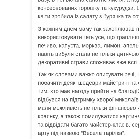
консервованих горошку та кукурудзи. Щ
квіти зробила із салату з бурячка та со
З кожним днем маму так захоплював п
використовувати геть усе, що трапляєть
печиво, капуста, морква, лимон, апельс
навіть цибуля стала не тільки дитячою 
декоративні страви споживає вже вся
Так як словами важко описувати речі,
побачити деякі шедеври майстрині на 
тим, хто мав нагоду прийти на благодій
відбувся на підтримку хворої миколаїв
мали можливість не тільки фінансово
краянку, а також помилуватися карти
та відвідати багато майстер-класів, с
арту під назвою “Весела тарілка”.