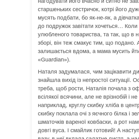
нагодувати його вчасно й ситно не за
старшеньких сестричок, котрі його дуж
мусять подбати, бо як-не-як, а дівчатка
до подружок завітати хочеться… Коли 
улюбленого товариства, та так, що в 
зборі, він теж смакує тим, що подано. 
залишається вдома, а мама мусить йти
«Guardian»).
Наталя задумалася, чим зацікавити дит
знайшла вихід із непростої ситуації. 
треба, щоб рости, Наталія почала з о
всілякої всячини, але не врізнобій і не
наприклад, круглу скибку хліба в цент
скибку поклала очі з яєчного білка і зе
шматочків вареної ковбаски, а рот нам
довгі вуса. І смайлик готовий! А наст
вазу, в неї вклала салатне листя, а н