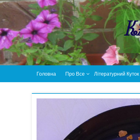
Пропустити
контент
К
Головна
Про Все
Літературний Куток