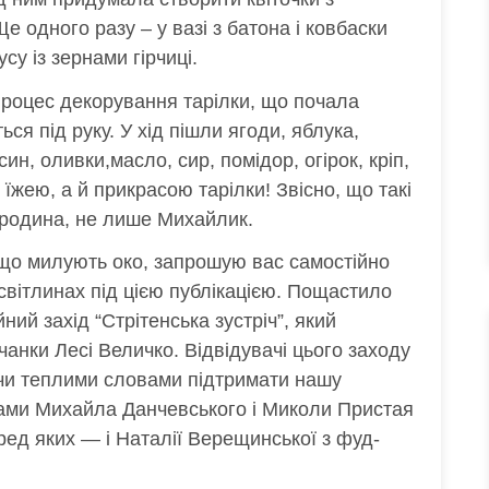
е одного разу – у вазі з батона і ковбаски
усу із зернами гірчиці.
роцес декорування тарілки, що почала
ся під руку. У хід пішли ягоди, яблука,
ин, оливки,масло, сир, помідор, огірок, кріп,
їжею, а й прикрасою тарілки! Звісно, що такі
 родина, не лише Михайлик.
 що милують око, запрошую вас самостійно
світлинах під цією публікацією. Пощастило
ний захід “Стрітенська зустріч”, який
чанки Лесі Величко. Відвідувачі цього заходу
 чи теплими словами підтримати нашу
нами Михайла Данчевського і Миколи Пристая
еред яких — і Наталії Верещинської з фуд-