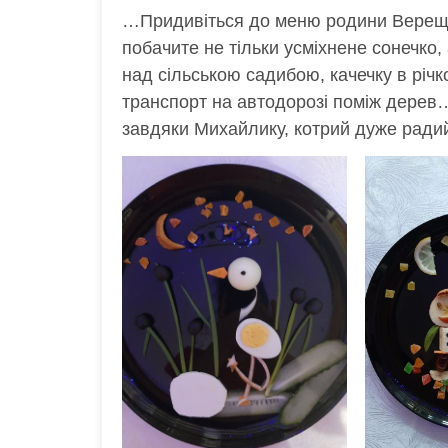
…Придивіться до меню родини Верещин
побачите не тільки усміхнене сонечко,
над сільською садибою, качечку в річко
транспорт на автодорозі поміж дерев…
завдяки Михайлику, котрий дуже радий,