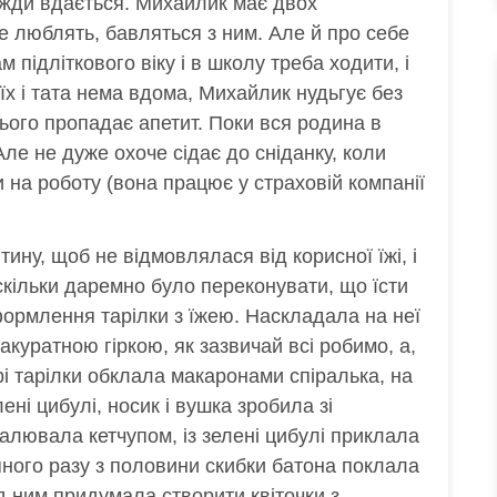
вжди вдається. Михайлик має двох
е люблять, бавляться з ним. Але й про себе
м підліткового віку і в школу треба ходити, і
їх і тата нема вдома, Михайлик нудьгує без
нього пропадає апетит. Поки вся родина в
Але не дуже охоче сідає до сніданку, коли
 на роботу (вона працює у страховій компанії
ину, щоб не відмовлялася від корисної їжі, і
Оскільки даремно було переконувати, що їсти
формлення тарілки з їжею. Наскладала на неї
 акуратною гіркою, як зазвичай всі робимо, а,
рі тарілки обклала макаронами спіралька, на
лені цибулі, носик і вушка зробила зі
алювала кетчупом, із зелені цибулі приклала
упного разу з половини скибки батона поклала
ад ним придумала створити квіточки з