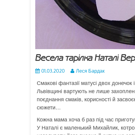
Весела тарілка Наталі Ве
01.03.2020
Леся Бардак
Смакові фантазії матусі двох донечок 
Львівщині вартують не лише захоплення
поєднання смаків, корисності й засвоє
сюжети…
Кожна мама хоча б раз під час приготу
У Наталі є маленький Михайлик, котр