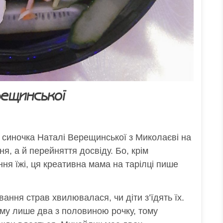
рещинської
і синочка Наталі Верещинської з Миколаєві на
, а й перейняття досвіду. Бо, крім
ння їжі, ця креативна мама на тарілці пише
вання страв хвилювалася, чи діти з’їдять їх.
ому лише два з половиною рочку, тому