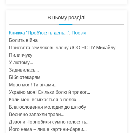
В цьому розділі
Книжка "Проб'юся в день..."
Поезія
,
Болить війна
Присвята землякові, члену ЛОО НСПУ Михайлу
Пилипчуку
У лютому…
Задивилась…
Бібліотекарям
Мово моя! Ти віками…
Україно моя! Скільки болю й тривог…
Коли мені всміхається в полях…
Благословення молодих до шлюбу
Весняно запахли трави…
Дзвони Чорнобиля сумно голосять…
Його нема – лише картини-барви…