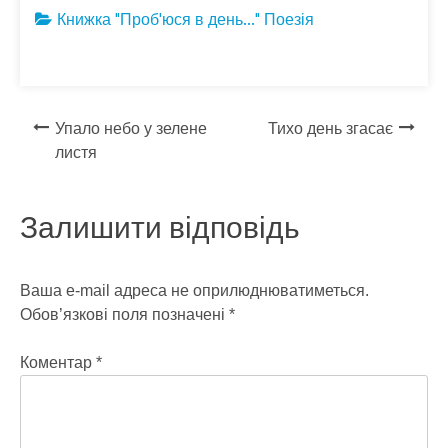
e
itt
e
er
se
ar
Книжка "Проб'юся в день..."
Поезія
b
er
gr
n
e
o
a
g
o
m
er
Навігація
Упало небо у зелене
Тихо день згасає
k
листя
записів
Залишити відповідь
Ваша e-mail адреса не оприлюднюватиметься.
Обов’язкові поля позначені
*
Коментар
*