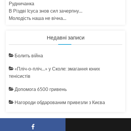
Рудничанка
В Різдві Ісуса знов сил зачерпну…
Молодість наша не вічна…
Недавні записи
Болить війна
«Пліч-о-пліч…» у Сколе: змагання юних
тенісистів
Допомога 6500 гривень
Нагороди обдарованим привезли з Києва