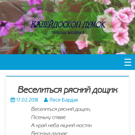
Пропустити
контент
Калейдоскоп думок
творча мозаїка
Веселиться рясний дощик
17.02.2018
Леся Бардак
Веселиться рясний дощик,
Пісеньку співає.
А край неба міцний мостик
Веселка ладнає.