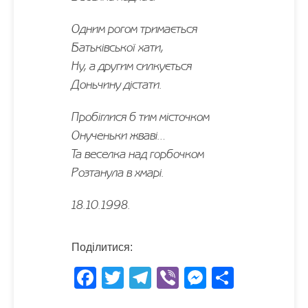
Одним рогом тримається
Батьківської хати,
Ну, а другим силкується
Доньчину дістати.
Пробіглися б тим місточком
Онученьки жваві…
Та веселка над горбочком
Розтанула в хмарі.
18.10.1998.
Поділитися:
F
T
T
Vi
M
S
ac
w
el
b
es
h