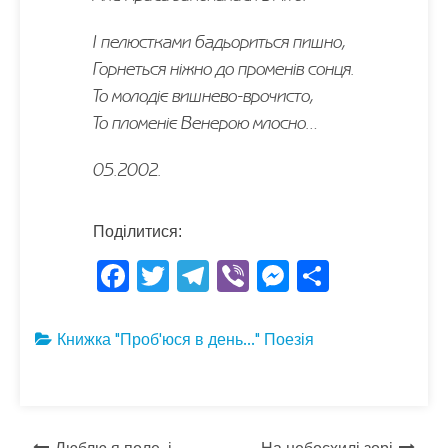
І пелюстками бадьориться пишно,
Горнеться ніжно до променів сонця.
То молодіє вишнево-врочисто,
То пломеніє Венерою млосно…
05.2002.
Поділитися:
F
T
T
Vi
M
S
ac
w
el
b
es
h
e
itt
e
er
se
ar
Книжка "Проб'юся в день..."
Поезія
b
er
gr
n
e
o
a
g
o
m
er