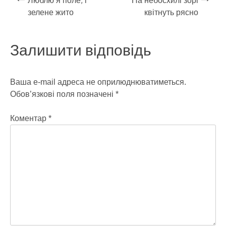
Навігація
Люблю я поле, і
На небосхилі зорі
k
зелене жито
квітнуть рясно
записів
Залишити відповідь
Ваша e-mail адреса не оприлюднюватиметься.
Обов’язкові поля позначені
*
Коментар
*