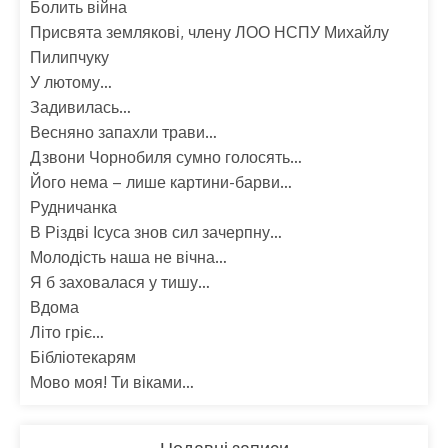
Болить війна
Присвята землякові, члену ЛОО НСПУ Михайлу
Пилипчуку
У лютому…
Задивилась…
Весняно запахли трави…
Дзвони Чорнобиля сумно голосять…
Його нема – лише картини-барви…
Рудничанка
В Різдві Ісуса знов сил зачерпну…
Молодість наша не вічна…
Я б заховалася у тишу…
Вдома
Літо гріє…
Бібліотекарям
Мово моя! Ти віками…