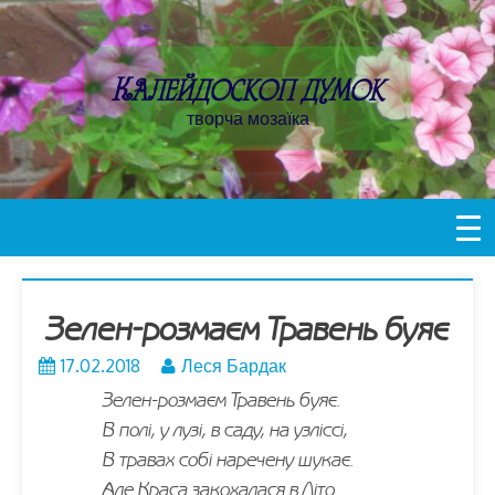
Пропустити
контент
Калейдоскоп думок
творча мозаїка
Зелен-розмаєм Травень буяє
17.02.2018
Леся Бардак
Зелен-розмаєм Травень буяє.
В полі, у лузі, в саду, на узліссі,
В травах собі наречену шукає.
Але Краса закохалася в Літо.