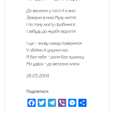
До веселки у гості й із висі
Зазирни в мою Музу життя.
І по тому мосту пробіжися…
І забудь до журби вороття.
І ще – знову назад повернися
У обійми й цілунки мої…
Я без тебе – рілля без пшениці.
Ми удвох – до веселки ключі…
28.03.2004.
Поділитися:
F
T
T
Vi
M
S
ac
w
el
b
es
h