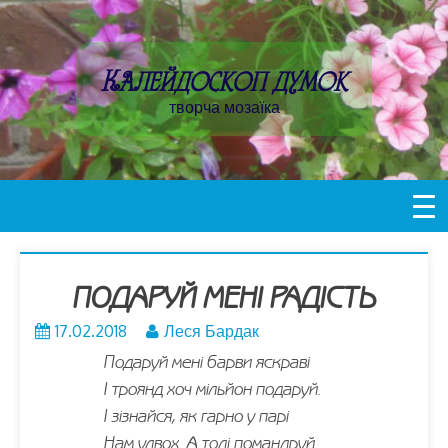
Пропустити
контент
Калейдоскоп думок
творча мозаїка
ПОДАРУЙ МЕНІ РАДІСТЬ
17.02.2018
Леся Бардак
Подаруй мені барви яскраві
І троянд хоч мільйон подаруй.
І зізнайся, як гарно у парі
Нам удвох. А тоді помандруй