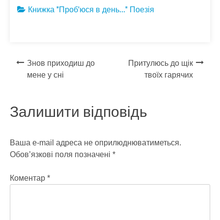
e
itt
e
er
se
ar
Книжка "Проб'юся в день..."
Поезія
b
er
gr
n
e
o
a
g
o
m
er
Навігація
Знов приходиш до
Притулюсь до щік
k
мене у сні
твоїх гарячих
записів
Залишити відповідь
Ваша e-mail адреса не оприлюднюватиметься.
Обов’язкові поля позначені
*
Коментар
*