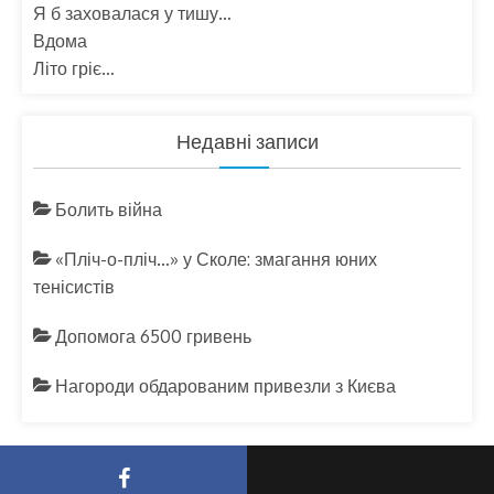
Я б заховалася у тишу…
Вдома
Літо гріє…
Недавні записи
Болить війна
«Пліч-о-пліч…» у Сколе: змагання юних
тенісистів
Допомога 6500 гривень
Нагороди обдарованим привезли з Києва