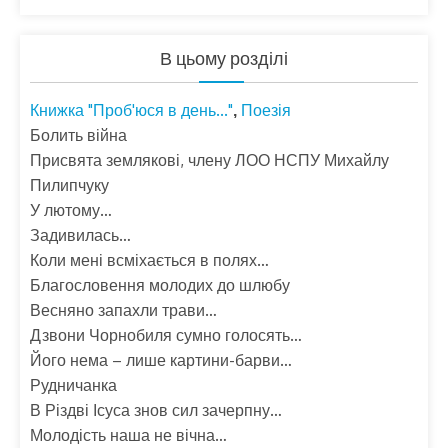
В цьому розділі
Книжка "Проб'юся в день..."
Поезія
,
Болить війна
Присвята землякові, члену ЛОО НСПУ Михайлу
Пилипчуку
У лютому…
Задивилась…
Коли мені всміхається в полях…
Благословення молодих до шлюбу
Весняно запахли трави…
Дзвони Чорнобиля сумно голосять…
Його нема – лише картини-барви…
Рудничанка
В Різдві Ісуса знов сил зачерпну…
Молодість наша не вічна…