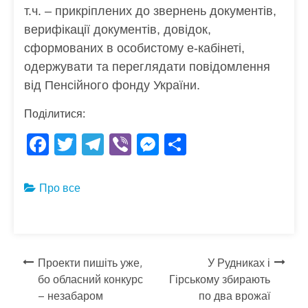
т.ч. – прикріплених до звернень документів,
верифікації документів, довідок,
сформованих в особистому е-кабінеті,
одержувати та переглядати повідомлення
від Пенсійного фонду України.
Поділитися:
F
T
T
Vi
M
S
ac
w
el
b
es
h
e
itt
e
er
se
ar
Про все
b
er
gr
n
e
o
a
g
o
m
er
Навігація
Проекти пишіть уже,
У Рудниках і
k
бо обласний конкурс
Гірському збирають
записів
– незабаром
по два врожаї