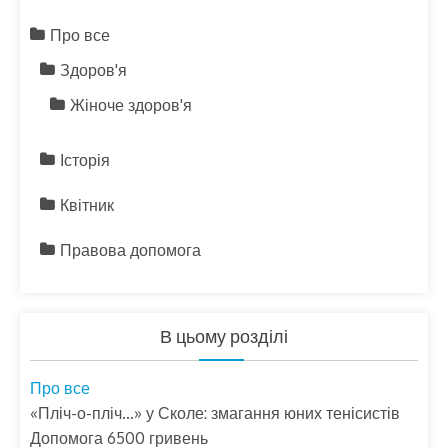
Про все
Здоров'я
Жіноче здоров'я
Історія
Квітник
Правова допомога
В цьому розділі
Про все
«Пліч-о-пліч…» у Сколе: змагання юних тенісистів
Допомога 6500 гривень