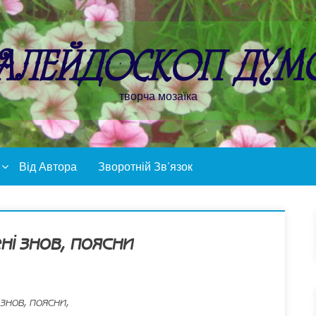
алейдоскоп дум
творча мозаїка
Від Автора
Зворотній Зв’язок
ні знов, поясни
знов, поясни,