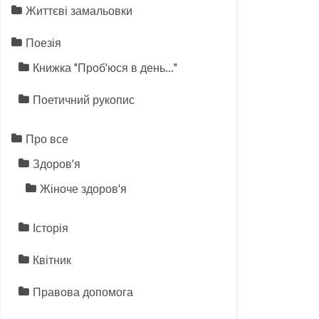
Життєві замальовки
Поезія
Книжка "Проб'юся в день…"
Поетичний рукопис
Про все
Здоров'я
Жіноче здоров'я
Історія
Квітник
Правова допомога