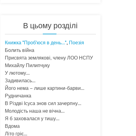
В цьому розділі
Книжка "Проб'юся в день..."
Поезія
,
Болить війна
Присвята землякові, члену ЛОО НСПУ
Михайлу Пилипчуку
У лютому…
Задивилась…
Його нема – лише картини-барви…
Рудничанка
В Різдві Ісуса знов сил зачерпну…
Молодість наша не вічна…
Я б заховалася у тишу…
Вдома
Літо гріє…