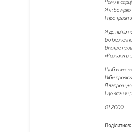
Чому в серці
Я ж бо мрію 
І про трави з
Я до квітів п
Бо безпечно
Вкотре прош
«Розпали в с
Щоб вона за
Ніби проліск
Я запрошую 
І до літа ми 
01.2000.
Поділитися: