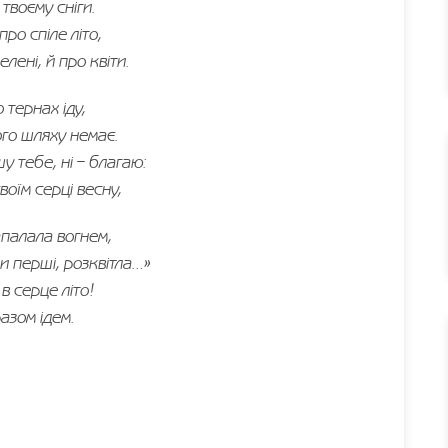
 твоєму сніги.
про спіле літо,
елені, й про квіти.
о тернах іду,
го шляху немає.
у тебе, ні – благаю:
воїм серці весну,
палала вогнем,
и перші, розквітла…»
в серце літо!
разом ідем.