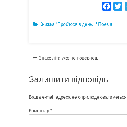
F
ac
e
i
Книжка "Проб'юся в день..."
Поезія
b
e
o
o
Навігація
k
Знаю: літа уже не повернеш
записів
Залишити відповідь
Ваша e-mail адреса не оприлюднюватиметься
Коментар
*