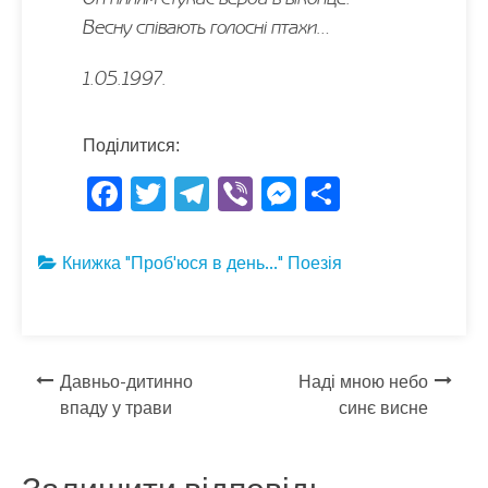
Весну співають голосні птахи…
1.05.1997.
Поділитися:
F
T
T
Vi
M
S
ac
w
el
b
es
h
e
itt
e
er
se
ar
Книжка "Проб'юся в день..."
Поезія
b
er
gr
n
e
o
a
g
o
m
er
Навігація
Давньо-дитинно
Наді мною небо
k
впаду у трави
синє висне
записів