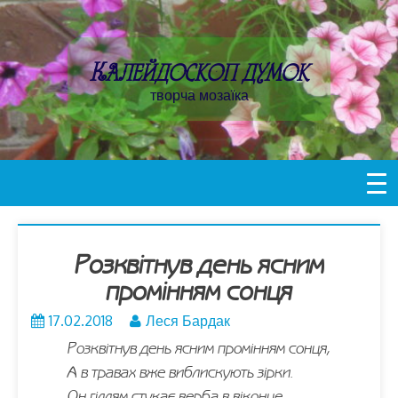
Пропустити
контент
Калейдоскоп думок
творча мозаїка
Розквітнув день ясним
промінням сонця
17.02.2018
Леся Бардак
Розквітнув день ясним промінням сонця,
А в травах вже виблискують зірки.
Он гіллям стукає верба в віконце.