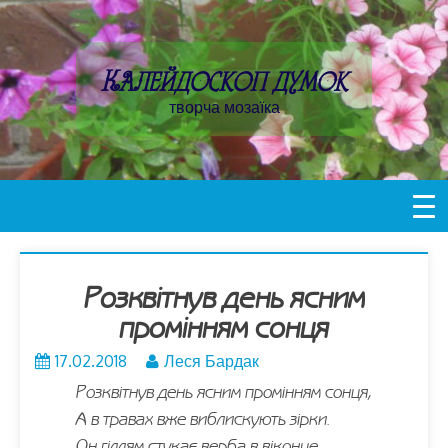
Пропустити
контент
Калейдоскоп думок
творча мозаїка
Розквітнув день ясним
промінням сонця
17.02.2018
Леся Бардак
Розквітнув день ясним промінням сонця,
А в травах вже виблискують зірки.
Он гіллям стукає верба в віконце.