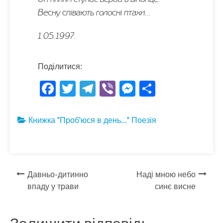
Весну співають голосні птахи…
1.05.1997.
Поділитися:
F
T
T
Vi
M
S
ac
w
el
b
es
h
e
itt
e
er
se
ar
Книжка "Проб'юся в день..."
Поезія
b
er
gr
n
e
o
a
g
o
m
er
Навігація
Давньо-дитинно
Наді мною небо
k
впаду у трави
синє висне
записів