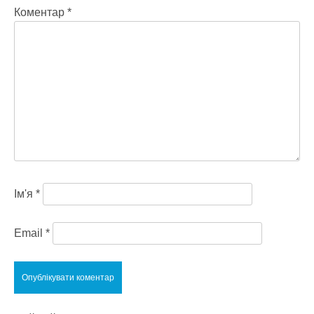
Коментар
*
Ім'я
*
Email
*