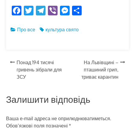
F
T
T
Vi
M
S
ac
w
el
b
es
h
e
itt
e
er
se
ar
Про все
культура
свято
b
er
gr
n
e
o
a
g
o
m
er
Навігація
Понад 194 тисячі
На Львівщині –
k
гривень зібрали для
пташиний грип,
записів
ЗСУ
триває карантин
Залишити відповідь
Ваша e-mail адреса не оприлюднюватиметься.
Обов’язкові поля позначені
*