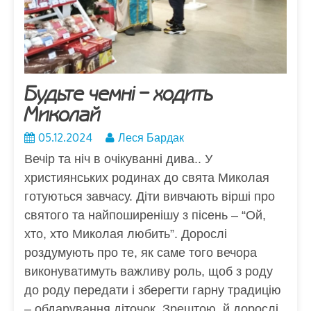
Будьте чемні – ходить
Миколай
05.12.2024
Леся Бардак
Вечір та ніч в очікуванні дива.. У
християнських родинах до свята Миколая
готуються завчасу. Діти вивчають вірші про
святого та найпоширенішу з пісень – “Ой,
хто, хто Миколая любить”. Дорослі
роздумують про те, як саме того вечора
виконуватимуть важливу роль, щоб з роду
до роду передати і зберегти гарну традицію
– обдарування діточок. Зрештою, й дорослі