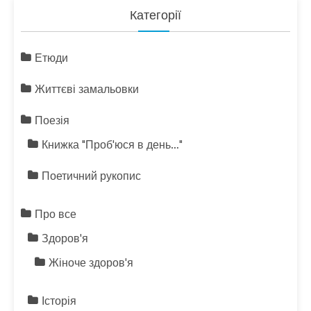
Категорії
Етюди
Життєві замальовки
Поезія
Книжка "Проб'юся в день…"
Поетичний рукопис
Про все
Здоров'я
Жіноче здоров'я
Історія