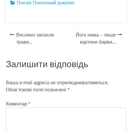
e
itt
e
er
se
ar
Поезія
Поетичний рукопис
b
er
gr
n
e
o
a
g
o
m
er
Навігація
Весняно запахли
Його нема – лише
k
трави…
картини-барви…
записів
Залишити відповідь
Ваша e-mail адреса не оприлюднюватиметься.
Обов’язкові поля позначені
*
Коментар
*