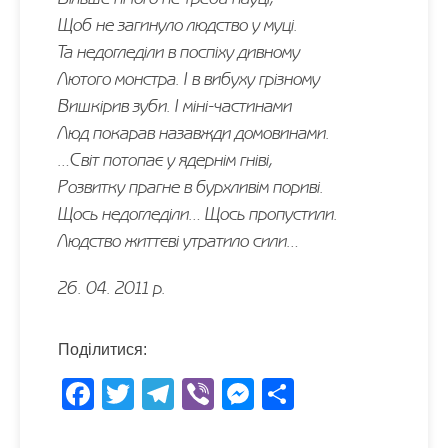
Щоб не загинуло людство у муці.
Та недогледіли в поспіху дивному
Лютого монстра. І в вибуху грізному
Вишкірив зуби. І міні-частинами
Люд покарав назавжди домовинами.
…Світ потопає у ядернім гніві,
Розвитку прагне в бурхливім пориві.
Щось недогледіли… Щось пропустили.
Людство життєві утратило сили…
26. 04. 2011 р.
Поділитися:
F
T
T
Vi
M
S
ac
w
el
b
es
h