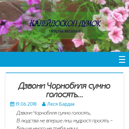
Пропустити
контент
Калейдоскоп думок
творча мозаїка
Дзвони Чорнобиля сумно
голосять…
19.06.2018
Леся Бардак
Дзвони Чорнобиля сумно голосять,
В людства не вперше лиш мудрості просять –
Більше нічого не треба науці,