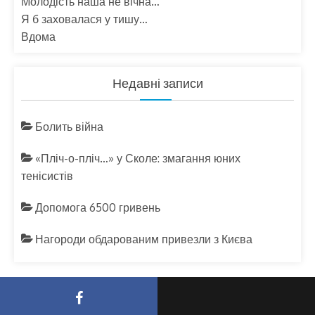
Молодість наша не вічна…
Я б заховалася у тишу…
Вдома
Недавні записи
Болить війна
«Пліч-о-пліч…» у Сколе: змагання юних
тенісистів
Допомога 6500 гривень
Нагороди обдарованим привезли з Києва