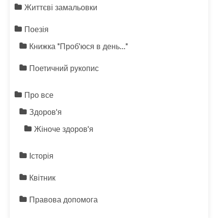
Життєві замальовки
Поезія
Книжка "Проб'юся в день…"
Поетичний рукопис
Про все
Здоров'я
Жіноче здоров'я
Історія
Квітник
Правова допомога