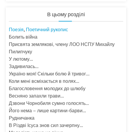
В цьому розділі
Поезія
Поетичний рукопис
,
Болить війна
Присвята землякові, члену ЛОО НСПУ Михайлу
Пилипчуку
У лютому…
Задивилась…
Україно моя! Скільки болю й тривог…
Коли мені всміхається в полях…
Благословення молодих до шлюбу
Весняно запахли трави…
Дзвони Чорнобиля сумно голосять…
Його нема – лише картини-барви…
Рудничанка
В Різдві Ісуса знов сил зачерпну…