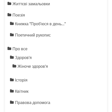
Життєві замальовки
Поезія
Книжка "Проб'юся в день…"
Поетичний рукопис
Про все
Здоров'я
Жіноче здоров'я
Історія
Квітник
Правова допомога