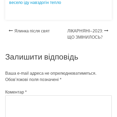
b
er
gr
n
e
весело
іду
навздогін
тепло
o
a
g
o
m
er
k
Навігація
Ялинка після свят
ЛІКАРНЯНІ–2023:
ЩО ЗМІНИЛОСЬ?
записів
Залишити відповідь
Ваша e-mail адреса не оприлюднюватиметься.
Обов’язкові поля позначені
*
Коментар
*