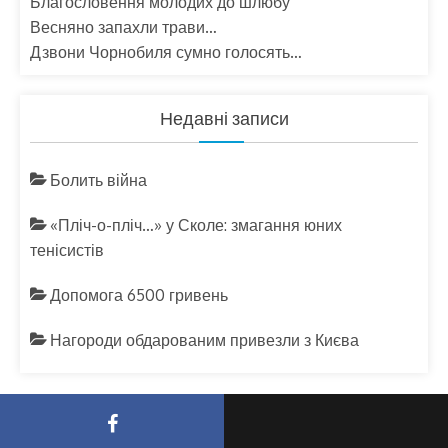
Благословення молодих до шлюбу
Весняно запахли трави…
Дзвони Чорнобиля сумно голосять…
Недавні записи
Болить війна
«Пліч-о-пліч…» у Сколе: змагання юних
тенісистів
Допомога 6500 гривень
Нагороди обдарованим привезли з Києва