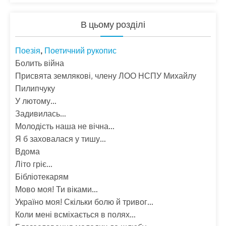
В цьому розділі
Поезія
Поетичний рукопис
,
Болить війна
Присвята землякові, члену ЛОО НСПУ Михайлу
Пилипчуку
У лютому…
Задивилась…
Молодість наша не вічна…
Я б заховалася у тишу…
Вдома
Літо гріє…
Бібліотекарям
Мово моя! Ти віками…
Україно моя! Скільки болю й тривог…
Коли мені всміхається в полях…