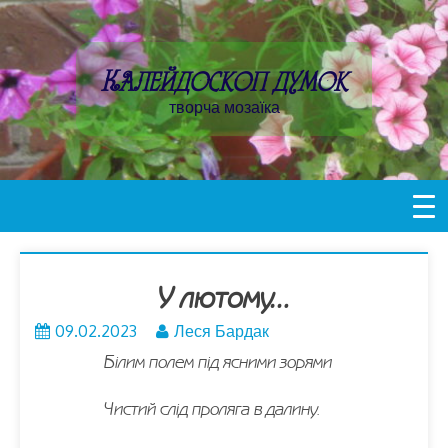
Пропустити
контент
Калейдоскоп думок
творча мозаїка
У лютому…
09.02.2023
Леся Бардак
Білим полем під ясними зорями
Чистий слід проляга в далину.