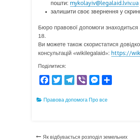
mykolayiv@legalaid.lviv.ua
пошти:
залишити своє звернення у скрин
Бюро правової допомоги знаходиться з
18.
Ви можете також скористатися довід
https://wi
консультацій «wikilegalaid»:
Поділитися:
F
T
T
Vi
M
S
ac
w
el
b
es
h
e
itt
e
er
se
ar
Правова допомога
Про все
b
er
gr
n
e
o
a
g
o
m
er
Навігація
k
Як відбувається розподіл земельних