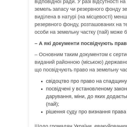
відповідної ради. У разі відсутності н
земель запасу чи резервного фонду зе
виділена в натурі (на місцевості) мен
резервного фонду, розташованих на те
особи на земельну частку (пай) може 
– А які документи посвідчують прав
– Основним таким документом є сертиф
виданий районною (міською) державною
що посвідчують право на земельну част
свідоцтво про право на спадщину
посвідчені у встановленому закон
дарування, міни, до яких додаєть
(пай);
рішення суду про визнання права 
Щодо громадян України, евакуйованих і