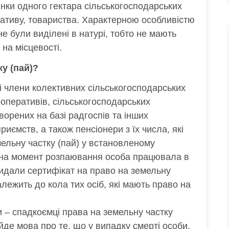
інки одного гектара сільськогосподарських
ративу, товариства. Характерною особливістю
не були виділені в натурі, тобто не мають
на місцевості.
ку (пай)?
і члени колективних сільськогосподарських
ооперативів, сільськогосподарських
ворених на базі радгоспів та інших
иємств, а також пенсіонери з їх числа, які
ельну частку (пай) у встановленому
 на момент розпаювання особа працювала в
 видали сертифікат на право на земельну
алежить до кола тих осіб, які мають право на
 – спадкоємці права на земельну частку
 йде мова про те, що у випадку смерті особи,