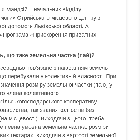
нія Мандзій – начальник відділу
моги» Стрийського місцевого центру з
ої допомоги Львівської області. А
у «Програма «Прискорення приватних
ь, що таке земельна частка (пай)?
посередньо пов’язане з паюванням земель
що перебували у колективній власності. При
начення розміру земельної частки (паю) у
го члена колективного
 сільськогосподарського кооперативу,
овариства, так званих колгоспів без
на місцевості). Виходячи з цього, треба
це певна умовна земельна частка, розміри
вих гектарах, виходячи з вартості земельної