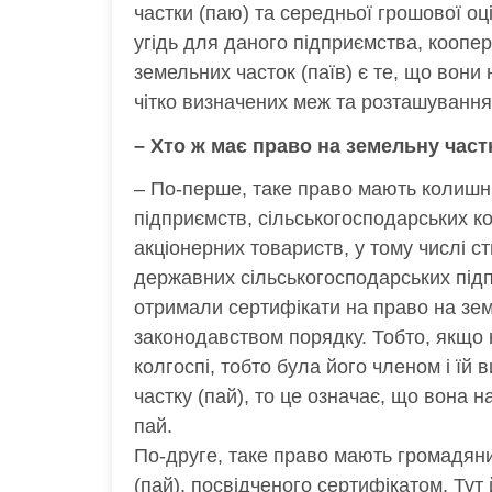
частки (паю) та середньої грошової оц
угідь для даного підприємства, коопе
земельних часток (паїв) є те, що вони 
чітко визначених меж та розташування 
– Хто ж має право на земельну част
– По-перше, таке право мають колишн
підприємств, сільськогосподарських к
акціонерних товариств, у тому числі ст
державних сільськогосподарських підпр
отримали сертифікати на право на зем
законодавством порядку. Тобто, якщо
колгоспі, тобто була його членом і їй
частку (пай), то це означає, що вона н
пай.
По-друге, таке право мають громадяни
(пай), посвідченого сертифікатом. Тут