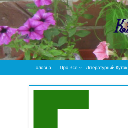
Пропустити
контент
К
Головна
Про Все
Літературний Куток