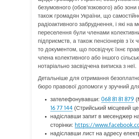
безумовного (обов’язкового) або зони
також громадян України, що самостійно
радіоактивного забруднення, і які на 
переселення були членами колективни
підприємств, а також пенсіонерів з їх ч
то документом, що посвідчує їхнє прав
члена колективного або іншого сільсь
нотаріально засвідчена виписка з неї.
Детальніше для отримання безоплатно
бюро правової допомоги у зручний для
068 81 81 879
зателефонувавши:
(
16 77 144
(Стрийський місцевий цен
надіславши запит в месенджер н
https://www.facebook.co
сторінки:
надіславши лист на адресу елект