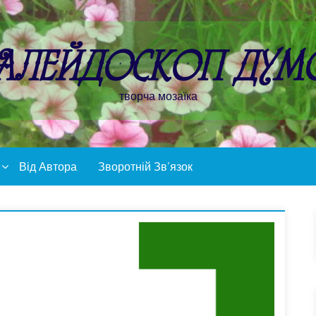
алейдоскоп дум
творча мозаїка
Від Автора
Зворотній Зв’язок