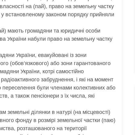
власності на (пай), право на земельну частку
які у встановленому законом порядку прийняли
пай) мають громадяни та юридичні особи
тва України набули право на земельну частку
дяни України, евакуйовані із зони
ного (обов’язкового) або зони гарантованого
мадяни України, котрі самостійно
радіоактивного забруднення, і які на момент
го переселення були членами колективних або
в, а також пенсіонери з їх числа, які
 земельні ділянки в натурі (на місцевості)
вного фонду в розмірі земельної частки (паю)
мства, розташованого на території