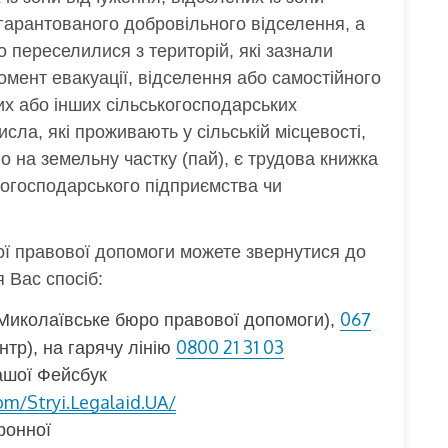
 гарантованого добровільного відселення, а
 переселилися з територій, які зазнали
момент евакуації, відселення або самостійного
х або інших сільськогосподарських
исла, які проживають у сільській місцевості,
о на земельну частку (пай), є трудова книжка
когосподарського підприємства чи
ї правової допомоги можете звернутися до
 Вас спосіб:
067
Миколаївське бюро правової допомоги),
0800 21 31 03
тр), на гарячу лінію
ашої Фейсбук
m/Stryi.Legalaid.UA/
ронної