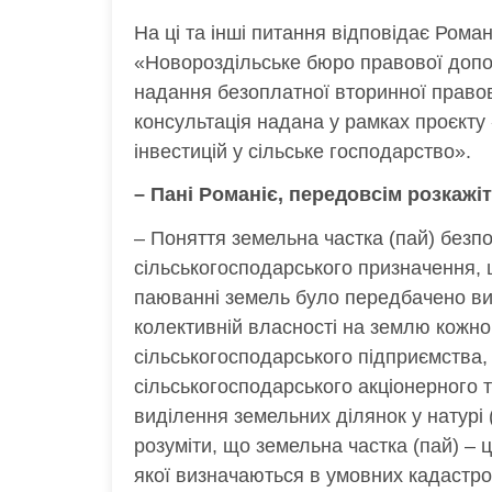
На ці та інші питання відповідає Рома
«Новороздільське бюро правової допо
надання безоплатної вторинної правов
консультація надана у рамках проєкт
інвестицій у сільське господарство».
– Пані Романіє, передовсім розкажіт
– Поняття земельна частка (пай) без
сільськогосподарського призначення, 
паюванні земель було передбачено виз
колективній власності на землю кожно
сільськогосподарського підприємства,
сільськогосподарського акціонерного т
виділення земельних ділянок у натурі (
розуміти, що земельна частка (пай) – 
якої визначаються в умовних кадастро