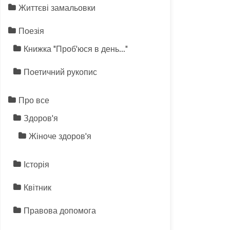
Життєві замальовки
Поезія
Книжка "Проб'юся в день…"
Поетичний рукопис
Про все
Здоров'я
Жіноче здоров'я
Історія
Квітник
Правова допомога