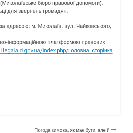
(Миколаївське бюро правової допомоги),
ьці для звернень громадян.
а адресою: м. Миколаїв, вул. Чайковського,
ково-інформаційною платформою правових
ki.legalaid.gov.ua/index.php/Головна_сторінка
Погода зимова, як має бути, але й