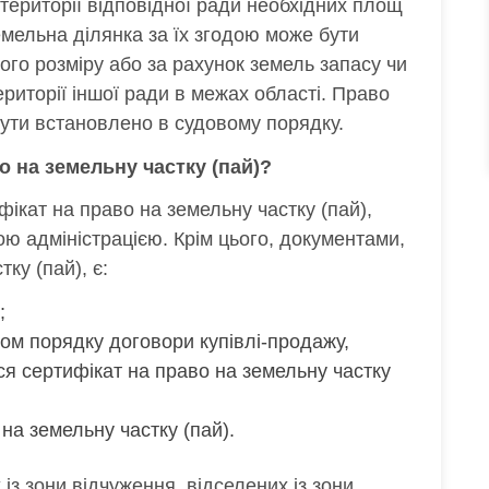
а території відповідної ради необхідних площ
мельна ділянка за їх згодою може бути
шого розміру або за рахунок земель запасу чи
риторії іншої ради в межах області. Право
бути встановлено в судовому порядку.
о на земельну частку (пай)?
ікат на право на земельну частку (пай),
 адміністрацією. Крім цього, документами,
ку (пай), є:
;
ом порядку договори купівлі-продажу,
ся сертифікат на право на земельну частку
на земельну частку (пай).
з зони відчуження, відселених із зони