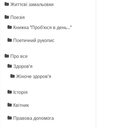
Життєві замальовки
Поезія
Книжка "Проб'юся в день…"
Поетичний рукопис
Про все
Здоров'я
Жіноче здоров'я
Історія
Квітник
Правова допомога