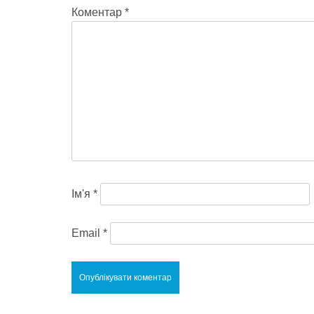
Коментар
*
Ім'я
*
Email
*