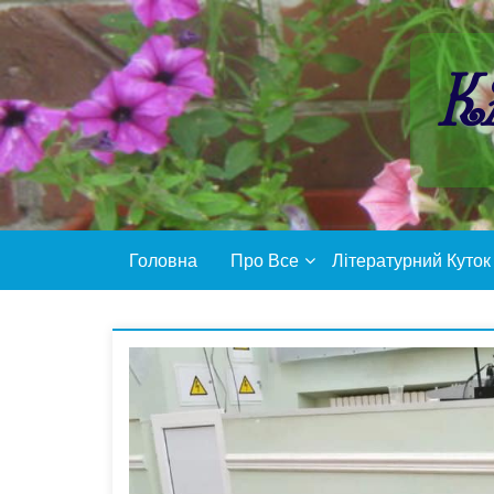
Пропустити
контент
К
Головна
Про Все
Літературний Куток