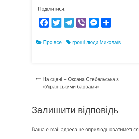
Поділитися:
F
T
T
Vi
M
S
ac
w
el
b
es
h
e
itt
e
er
se
ar
Про все
гроші
люди
Миколаїв
b
er
gr
n
e
o
a
g
o
m
er
Навігація
k
На сцені – Оксана Стебельська з
«Українськими барвами»
записів
Залишити відповідь
Ваша e-mail адреса не оприлюднюватиметься