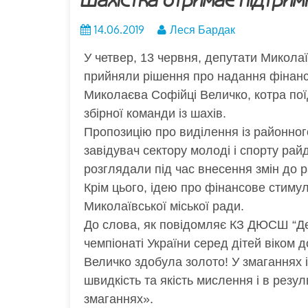
Шахістка отримає підтрим
14.06.2019
Леся Бардак
У четвер, 13 червня, депутати Миколаї
прийняли рішення про надання фінансо
Миколаєва Софійці Величко, котра пої
збірної команди із шахів.
Пропозицію про виділення із районног
завідувач сектору молоді і спорту рай
розглядали під час внесення змін до 
Крім цього, ідею про фінансове стиму
Миколаївської міської ради.
До слова, як повідомляє КЗ ДЮСШ “Де
чемпіонаті України серед дітей віком 
Величко здобула золото! У змаганнях 
швидкість та якість мислення і в резул
змаганнях».