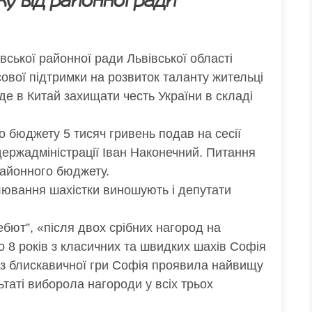
ку від районної ради
вської районної ради Львівської області
вої підтримки на розвиток таланту жительці
де в Китай захищати честь України в складі
о бюджету 5 тисяч гривень подав на сесії
держадміністрації Іван Наконечний. Питання
районного бюджету.
лювання шахістки виношують і депутати
бют”, «після двох срібних нагород на
до 8 років з класичних та швидких шахів Софія
із блискавичної гри Софія проявила найвищу
ьтаті виборола нагороди у всіх трьох