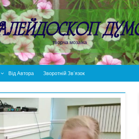
алейдоскоп дум
творча мозаїка
Від Автора
Зворотній Зв’язок