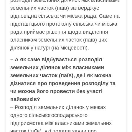
розподіл земельних ділянок між власниками
земельних часток (паїв) затверджує
відповідна сільська чи міська рада. Саме на
підставі цього протоколу сільська чи міська
рада приймає рішення щодо виділення
власникам земельних часток (паїв) цих
ділянок у натурі (на місцевості).
– А як саме відбувається розподіл
земельних ділянок між власниками
земельних часток (паїв), де і як можна
дізнатися про проведення розподілу та
чи можна його провести без участі
пайовиків?
– Розподіл земельних ділянок у межах
одного сільськогосподарського
підприємства між власниками земельних
часток (паїв), які подали заяви про