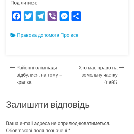
Поділитися:
F
T
T
Vi
M
S
ac
w
el
b
es
h
e
itt
e
er
se
ar
Правова допомога
Про все
b
er
gr
n
e
o
a
g
o
m
er
Навігація
Районні олімпіади
Хто має право на
k
відбулися, на тому –
земельну частку
записів
крапка
(пай)?
Залишити відповідь
Ваша e-mail адреса не оприлюднюватиметься.
Обов’язкові поля позначені
*