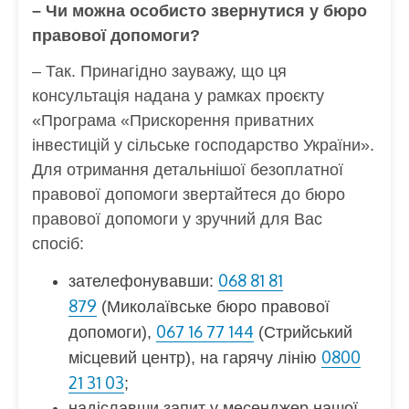
– Чи можна особисто звернутися у бюро
правової допомоги?
– Так. Принагідно зауважу, що ця
консультація надана у рамках проєкту
«Програма «Прискорення приватних
інвестицій у сільське господарство України».
Для отримання детальнішої безоплатної
правової допомоги звертайтеся до бюро
правової допомоги у зручний для Вас
спосіб:
068 81 81
зателефонувавши:
879
(Миколаївське бюро правової
067 16 77 144
допомоги),
(Стрийський
0800
місцевий центр), на гарячу лінію
21 31 03
;
надіславши запит у месенджер нашої