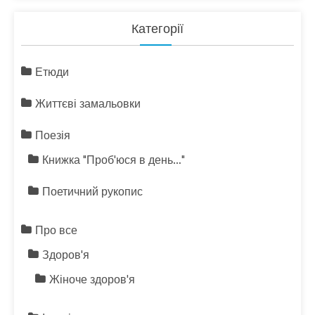
Категорії
Етюди
Життєві замальовки
Поезія
Книжка "Проб'юся в день…"
Поетичний рукопис
Про все
Здоров'я
Жіноче здоров'я