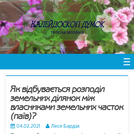
Пропустити
контент
Калейдоскоп думок
творча мозаїка
Як відбувається розподіл
земельних ділянок між
власниками земельних часток
(паїв)?
04.02.2021
Леся Бардак