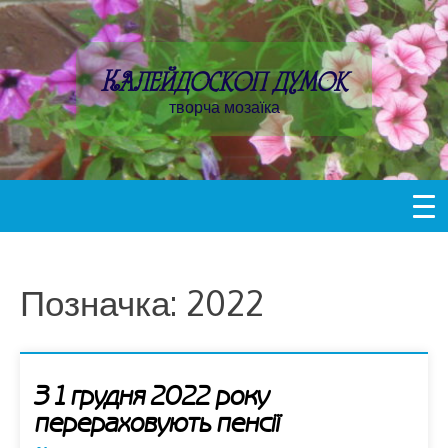
Пропустити
контент
Калейдоскоп думок
творча мозаїка
Позначка:
2022
З 1 грудня 2022 року
перераховують пенсії