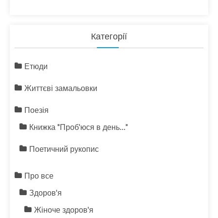
Категорії
Етюди
Життєві замальовки
Поезія
Книжка "Проб'юся в день…"
Поетичний рукопис
Про все
Здоров'я
Жіноче здоров'я