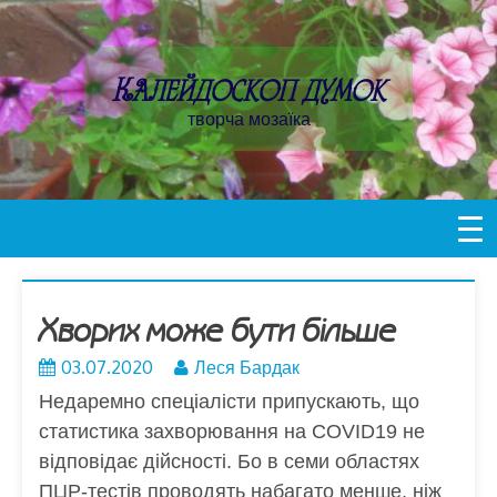
Пропустити
контент
Калейдоскоп думок
творча мозаїка
Хворих може бути більше
03.07.2020
Леся Бардак
Недаремно спеціалісти припускають, що
статистика захворювання на COVID19 не
відповідає дійсності. Бо в семи областях
ПЦР-тестів проводять набагато менше, ніж