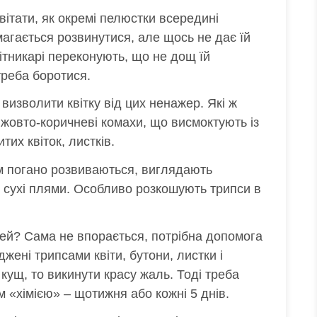
вітати, як окремі пелюстки всередині
амагається розвинутися, але щось не дає їй
ітникарі переконують, що не дощ їй
треба боротися.
визволити квітку від цих ненажер. Які ж
 жовто-коричневі комахи, що висмоктують із
итих квіток, листків.
ом погано розвиваються, виглядають
я сухі плями. Особливо розкошують трипси в
ей? Сама не впорається, потрібна допомога
ені трипсами квіти, бутони, листки і
кущ, то викинути красу жаль. Тоді треба
ом «хімією» – щотижня або кожні 5 днів.