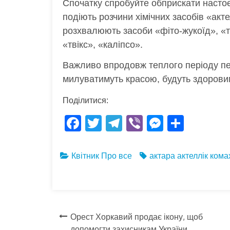
Спочатку спробуйте обприскати настоє
подіють розчини хімічних засобів «акт
розхвалюють засоби «фіто-жукоїд», «т
«твікс», «каліпсо».
Важливо впродовж теплого періоду пер
милуватимуть красою, будуть здорови
Поділитися:
F
T
T
Vi
M
S
ac
w
el
b
es
h
e
itt
e
er
se
ar
Квітник
Про все
актара
актеллік
кома
b
er
gr
n
e
o
a
g
o
m
er
Навігація
k
Орест Хоркавий продає ікону, щоб
допомогти захисникам України