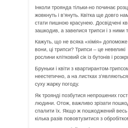
Інколи троянда тільки-но починає розц
жовкнуть і в’януть. Квітка ще довго н
стати пишною красунею. Досвідчені кв
зашкодив, а завелися трипси і з ними 
Кажуть, що не всяка «хімія» допоможе 
вони, ці трипси? Трипси – це невеликі
рослини клітковий сік із бутонів і розкр
Бруньки і квіти з квартирантом-трипс
неестетично, а на листках з’являютьс
суху жарку погоду.
Як троянді позбутися непрошених гост
людини. Отож, важливо зрізати пошкодж
спалити їх. Якщо ж пошкоджений весь 
кілька разів пововтузитися з обробітк