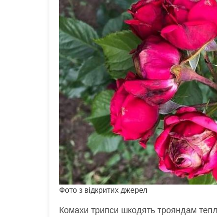
Фото з відкритих джерел
Комахи трипси шкодять трояндам тепл