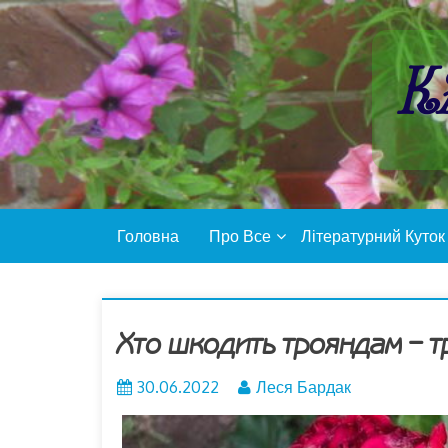
Пропустити
контент
К
Головна
Про Все
Літературний Куток
Хто шкодить трояндам – т
30.06.2022
Леся Бардак