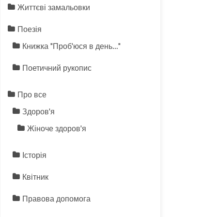
Життєві замальовки
Поезія
Книжка "Проб'юся в день…"
Поетичний рукопис
Про все
Здоров'я
Жіноче здоров'я
Історія
Квітник
Правова допомога