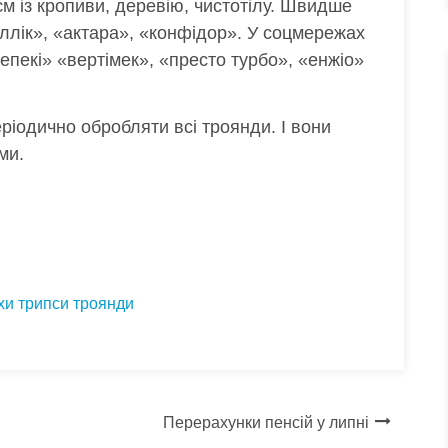
м із кропиви, деревію, чистотілу. Швидше
еллік», «актара», «конфідор». У соцмережах
епекі» «вертімек», «престо турбо», «енжіо»
іодично обробляти всі троянди. І вони
ми.
хи
трипси
троянди
Перерахунки пенсій у липні