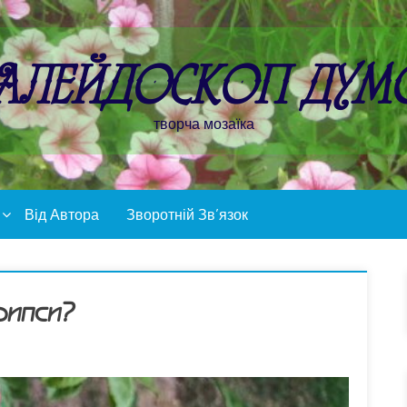
алейдоскоп дум
творча мозаїка
Від Автора
Зворотній Зв’язок
рипси?