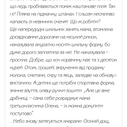
що ледь пробиваються поміж каштанове гілля. Так
і є! Пляма на піджачку, штанах. І сльози несміливо
капають із невинних оченят. Що ж робити?
Ще напередодні шкільних занять мама, втомлена
досвідковими дорогами на міський ринок,
наказувала акуратно носити шкільну форму, бо
дуже дорого заплатила за неї. Не наказувала –
просила. Добре, що хоч корівчину має та з десяток
курей. Отож, грошей, виручених від продажу
молока, сметани, сиру та яєць, заледве на обнову і
вистачило. А дитині ще потрібні спортивна форма,
змінне взуття, олівці-ручки-зошити. „Але це вже
дрібниці, – сама себе розраджує мама
третьокласника Олена, – їх можна докупити
поступово”.
…Небо знову затягується хмарами. Осінній дощ,