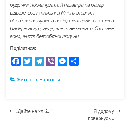
буде чим посмакувати, й назавтра на базар
відвезе, все ж якусь копійчину вторгує і
обов’язково купить своєму школярикові зошитів.
Намерзлася, правда, але їй не звикати. Ото таке
воно, життя безробітної людини…
Поділитися:
F
T
T
Vi
M
S
ac
w
el
b
es
h
e
itt
e
er
se
ar
Життєві замальовки
b
er
gr
n
e
o
a
g
o
m
er
Навігація
„Дайте на хліб…”
Я додому
k
повернусь…
записів