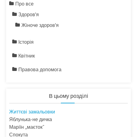
Про все
Здоров'я
Жіноче здоров'я
Історія
Квітник
Правова допомога
В цьому розділі
Життєві замальовки
Яблунька-не дичка
Маріїн „маєток”
Спокута