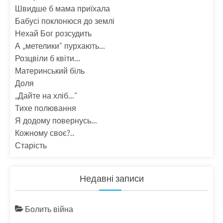
Швидше б мама приїхала
Бабусі поклонюся до землі
Нехай Бог розсудить
А „метелики” пурхають…
Розцвіли б квіти…
Материнський біль
Доля
„Дайте на хліб…”
Тихе полювання
Я додому повернусь…
Кожному своє?..
Старість
Недавні записи
Болить війна