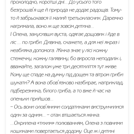
прохолодно, коротші дні… До усього того
безгрошів’я ще й природа не додає радощів. Тому-
то й забрьохався її малий третьокласник. Даремно
нагримала, воно ж ще зовсім дитина…
І Олена, закусивши вуста, одягає дощовик і йде в
ліс … по гриби. Дивина, скажете, а для неї якраз і
неабияка допомога. Жінка знає у лісі кожну
стежечку, кожну галявину, бо виросла неподалік і,
вважайте, загалом уже три десятиліття тут живе.
Кому ще спаде на думку під дощем та вітром гриби
шукати? А вона обов’язково назбирає, наприклад,
підберезника, білого гриба, а то вже й час на
опеньки прийшов…
– Ось вони олов’яними солдатиками виструнчилися
один за одним… – отак втішається жінка.
…Окрилена «тихим» полюванням, Олена з повними
кошиками повертається додому. Оце ж і дитині