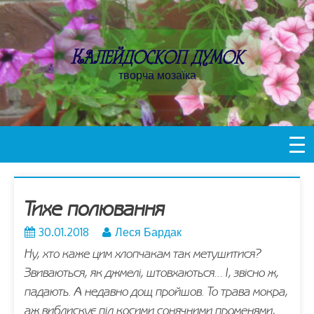
Пропустити
контент
Калейдоскоп думок
творча мозаїка
Тихе полювання
30.01.2018
Леся Бардак
Ну, хто каже цим хлопчакам так метушитися?
Звиваються, як джмелі, штовхаються… І, звісно ж,
падають. А недавно дощ пройшов. То трава мокра,
аж виблискує під косими сонячними променями,