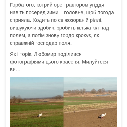
Горбатого, котрий оре трактором угіддя
навіть посеред зими – головне, щоб погода
сприяла. Ходить по свіжозораній ріллі,
вишукуючи здобич, зробить кілька кіл над
полем, а потім знову гордо крокує, як
справжній господар поля.
Як і торік, Любомир поділився
фотографіями цього красеня. Милуйтеся і
ви…