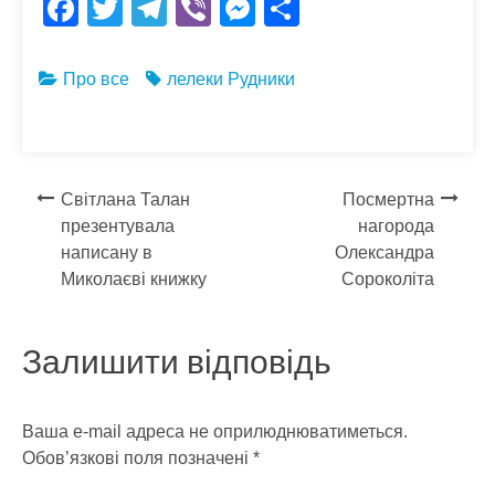
F
T
T
Vi
M
S
ac
w
el
b
es
h
e
itt
e
er
se
ar
Про все
лелеки
Рудники
b
er
gr
n
e
o
a
g
o
m
er
Навігація
Світлана Талан
Посмертна
k
презентувала
нагорода
записів
написану в
Олександра
Миколаєві книжку
Сороколіта
Залишити відповідь
Ваша e-mail адреса не оприлюднюватиметься.
Обов’язкові поля позначені
*