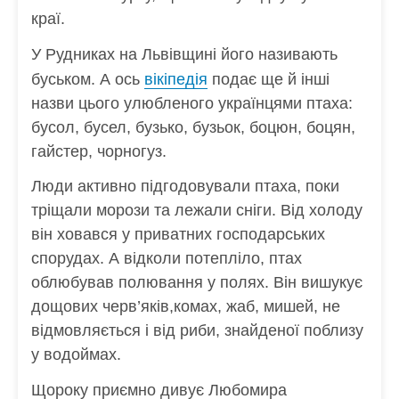
краї.
У Рудниках на Львівщині його називають
вікіпедія
буськом. А ось
подає ще й інші
назви цього улюбленого українцями птаха:
бусол, бусел, бузько, бузьок, боцюн, боцян,
гайстер, чорногуз.
Люди активно підгодовували птаха, поки
тріщали морози та лежали сніги. Від холоду
він ховався у приватних господарських
спорудах. А відколи потепліло, птах
облюбував полювання у полях. Він вишукує
дощових черв’яків,комах, жаб, мишей, не
відмовляється і від риби, знайденої поблизу
у водоймах.
Щороку приємно дивує Любомира