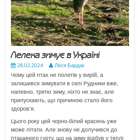
Лелека зимує в Україні
28.02.2024
Леся Бардак
Чому цей птах не полетів у вирій, а
залишився зимувати в селі Рудники вже,
напевно, третю зиму, ніхто не знає, але
припускають, що причиною стало його
здоров’я.
Цього року цей чорно-білий красень уже
може літати. Але знову не долучився до
пташиного гурту, що на зиму відбув у теплі