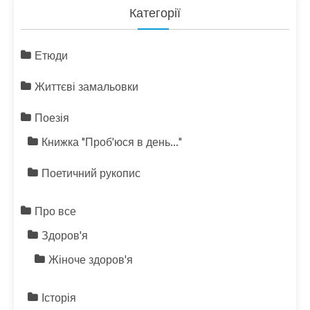
Категорії
Етюди
Життєві замальовки
Поезія
Книжка "Проб'юся в день…"
Поетичний рукопис
Про все
Здоров'я
Жіноче здоров'я
Історія