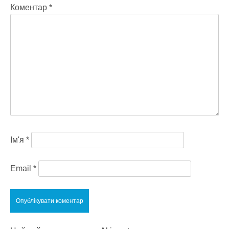
Коментар
*
Ім'я
*
Email
*